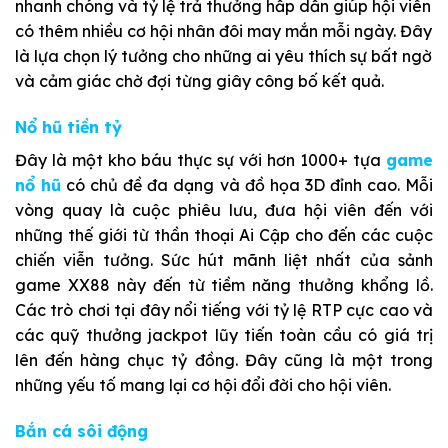
nhanh chóng và tỷ lệ trả thưởng hấp dẫn giúp hội viên
có thêm nhiều cơ hội nhân đôi may mắn mỗi ngày. Đây
là lựa chọn lý tưởng cho những ai yêu thích sự bất ngờ
và cảm giác chờ đợi từng giây công bố kết quả.
Nổ hũ tiền tỷ
Đây là một kho báu thực sự với hơn 1000+ tựa
game
nổ hũ
có chủ đề đa dạng và đồ họa 3D đỉnh cao. Mỗi
vòng quay là cuộc phiêu lưu, đưa hội viên đến với
những thế giới từ thần thoại Ai Cập cho đến các cuộc
chiến viễn tưởng. Sức hút mãnh liệt nhất của sảnh
game XX88 này đến từ tiềm năng thưởng khổng lồ.
Các trò chơi tại đây nổi tiếng với tỷ lệ RTP cực cao và
các quỹ thưởng jackpot lũy tiến toàn cầu có giá trị
lên đến hàng chục tỷ đồng. Đây cũng là một trong
những yếu tố mang lại cơ hội đổi đời cho hội viên.
Bắn cá sôi động