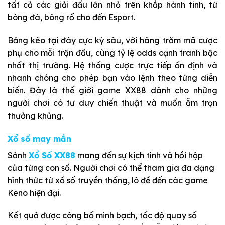
tất cả các giải đấu lớn nhỏ trên khắp hành tinh, từ
bóng đá, bóng rổ cho đến Esport.
Bảng kèo tại đây cực kỳ sâu, với hàng trăm mã cược
phụ cho mỗi trận đấu, cùng tỷ lệ odds cạnh tranh bậc
nhất thị trường. Hệ thống cược trực tiếp ổn định và
nhanh chóng cho phép bạn vào lệnh theo từng diễn
biến. Đây là thế giới game XX88 dành cho những
người chơi có tư duy chiến thuật và muốn ẵm trọn
thưởng khủng.
Xổ số may mắn
Sảnh
Xổ Số XX88
mang đến sự kịch tính và hồi hộp
của từng con số. Người chơi có thể tham gia đa dạng
hình thức từ xổ số truyền thống, lô đề đến các game
Keno hiện đại.
Kết quả được công bố minh bạch, tốc độ quay số