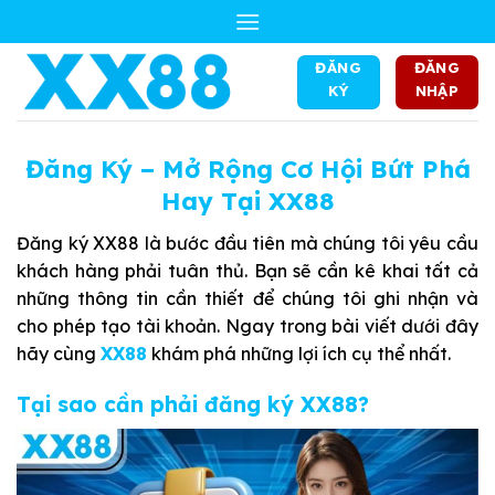
Skip
to
content
ĐĂNG
ĐĂNG
KÝ
NHẬP
Đăng Ký – Mở Rộng Cơ Hội Bứt Phá
Hay Tại XX88
Đăng ký XX88 là bước đầu tiên mà chúng tôi yêu cầu
khách hàng phải tuân thủ. Bạn sẽ cần kê khai tất cả
những thông tin cần thiết để chúng tôi ghi nhận và
cho phép tạo tài khoản. Ngay trong bài viết dưới đây
hãy cùng
XX88
khám phá những lợi ích cụ thể nhất.
Tại sao cần phải đăng ký XX88?