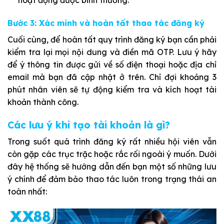
Bước 3: Xác minh và hoàn tất thao tác đăng ký
Cuối cùng, để hoàn tất quy trình đăng ký bạn cần phải
kiểm tra lại mọi nội dung và điền mã OTP. Lưu ý hãy
để ý thông tin được gửi về số điện thoại hoặc địa chỉ
email mà bạn đã cập nhật ở trên. Chỉ đợi khoảng 3
phút nhân viên sẽ tự động kiểm tra và kích hoạt tài
khoản thành công.
Các lưu ý khi tạo tài khoản là gì?
Trong suốt quá trình đăng ký rất nhiều hội viên vẫn
còn gặp các trục trặc hoặc rắc rối ngoài ý muốn. Dưới
đây hệ thống sẽ hướng dẫn đến bạn một số những lưu
ý chính để đảm bảo thao tác luôn trong trạng thái an
toàn nhất: