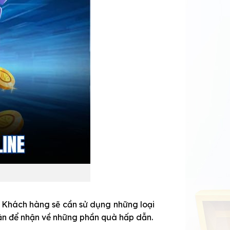
. Khách hàng sẽ cần sử dụng những loại
nhận để nhận về những phần quà hấp dẫn.