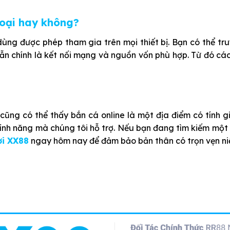
hoại hay không?
 dùng được phép tham gia trên mọi thiết bị. Bạn có thể tr
vẫn chính là kết nối mạng và nguồn vốn phù hợp. Từ đó cá
ũng có thể thấy bắn cá online là một địa điểm có tính gi
ính năng mà chúng tôi hỗ trợ. Nếu bạn đang tìm kiếm một
ơi XX88
ngay hôm nay để đảm bảo bản thân có trọn vẹn ni