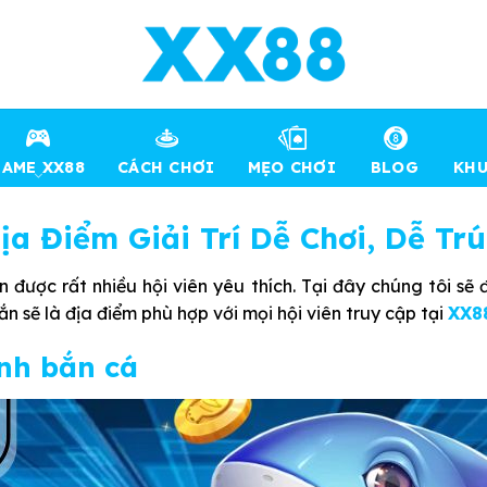
AME XX88
CÁCH CHƠI
MẸO CHƠI
BLOG
KHU
ịa Điểm Giải Trí Dễ Chơi, Dễ Tr
n được rất nhiều hội viên yêu thích. Tại đây chúng tôi s
ắn sẽ là địa điểm phù hợp với mọi hội viên truy cập tại
XX8
nh bắn cá