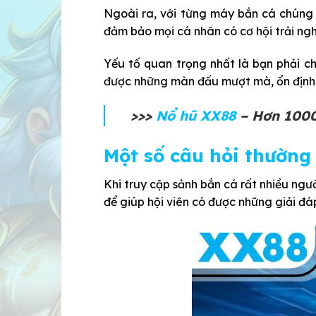
Ngoài ra, với từng máy bắn cá chúng t
đảm bảo mọi cá nhân có cơ hội trải ngh
Yếu tố quan trọng nhất là bạn phải c
được những màn đấu mượt mà, ổn định.
>>>
Nổ hũ XX88
– Hơn 1000
Một số câu hỏi thường 
Khi truy cập sảnh bắn cá rất nhiều ng
để giúp hội viên có được những giải đáp 