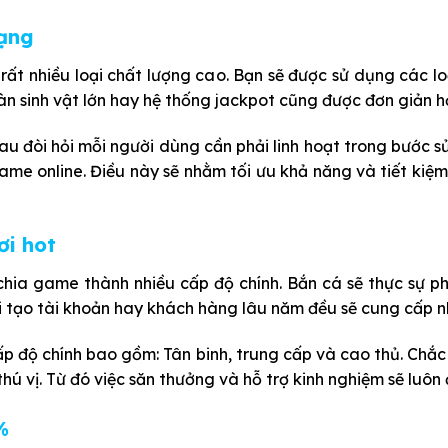
dạng
 rất nhiều loại chất lượng cao. Bạn sẽ được sử dụng các lo
đàn sinh vật lớn hay hệ thống jackpot cũng được đơn giản h
hau đòi hỏi mỗi người dùng cần phải linh hoạt trong bước 
game online. Điều này sẽ nhằm tối ưu khả năng và tiết kiệ
ơi hot
hia game thành nhiều cấp độ chính. Bắn cá sẽ thực sự ph
i tạo tài khoản hay khách hàng lâu năm đều sẽ cung cấp n
ấp độ chính bao gồm: Tân binh, trung cấp và cao thủ. Chắc
thú vị. Từ đó việc săn thưởng và hỗ trợ kinh nghiệm sẽ luô
%