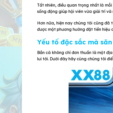
Tất nhiên, điều quan trọng nhất là mỗi
sống động giúp hội viên vừa giải trí v
Hơn nữa, hiện nay chúng tôi cũng đã 
được một phương hướng đặt tiền hiệu qu
Yếu tố đặc sắc mà săn
Bắn cá không chỉ đơn thuần là một địa 
lui tới. Dưới đây hãy cùng chúng tôi đ