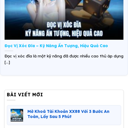
Đọc Vị Xóc Đĩa – Kỹ Năng Ấn Tượng, Hiệu Quả Cao
Đọc vị xóc đĩa là một kỹ năng đã được nhiều cao thủ áp dụng
[...]
BÀI VIẾT MỚI
Mở Khoá Tài Khoản XX88 Với 3 Bước An
Toàn, Lấy Sau 5 Phút