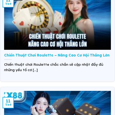
Th9
Chiến Thuật Chơi Roulette – Nâng Cao Cơ Hội Thắng Lớn
Chiến thuật chơi Roulette chắc chắn sẽ cập nhật đầy đủ
những yếu tố cơ [...]
11
Th9