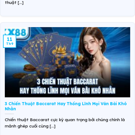
thuật [...]
11
Th9
3 Chiến Thuật Baccarat Hay Thống Lĩnh Mọi Ván Bài Khó
Nhằn
Chiến thuật Baccarat cực kỳ quan trọng bởi chúng chính là
mảnh ghép cuối cùng [...]