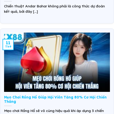
Chiến thuật Andar Bahar không phải là công thức dự đoán
kết quả, bởi đây [...]
11
Th9
Mẹo Chơi Rồng Hổ Giúp Hội Viên Tăng 80% Cơ Hội Chiến
Thắng
Mẹo chơi Rồng Hổ sẽ vô cùng hiệu quả khi áp dụng 3 chiến