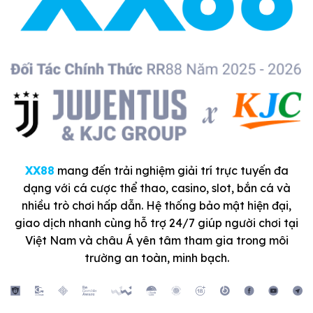
XX88
mang đến trải nghiệm giải trí trực tuyến đa
dạng với cá cược thể thao, casino, slot, bắn cá và
nhiều trò chơi hấp dẫn. Hệ thống bảo mật hiện đại,
giao dịch nhanh cùng hỗ trợ 24/7 giúp người chơi tại
Việt Nam và châu Á yên tâm tham gia trong môi
trường an toàn, minh bạch.