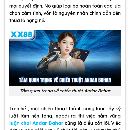
mọi quyết định. Nó giúp loại bỏ hoàn toàn các lựa
chọn cảm tính, vốn là nguyên nhân chính dẫn đến
thua lỗ nặng nề.
Tầm quan trọng về chiến thuật Andar Bahar
Trên hết, một chiến thuật thành công luôn lấy kỷ
luật làm nền tảng, ngoài ra thì việc nắm vững
luật chơi Andar Bahar
cũng là điều cốt lõi. Việc