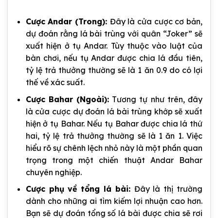
Cược Andar (Trong):
Đây là cửa cược cơ bản,
dự đoán rằng lá bài trùng với quân “Joker” sẽ
xuất hiện ở tụ Andar. Tùy thuộc vào luật của
bàn chơi, nếu tụ Andar được chia lá đầu tiên,
tỷ lệ trả thưởng thường sẽ là 1 ăn 0.9 do có lợi
thế về xác suất.
Cược Bahar (Ngoài):
Tương tự như trên, đây
là cửa cược dự đoán lá bài trùng khớp sẽ xuất
hiện ở tụ Bahar. Nếu tụ Bahar được chia lá thứ
hai, tỷ lệ trả thưởng thường sẽ là 1 ăn 1. Việc
hiểu rõ sự chênh lệch nhỏ này là một phần quan
trọng trong một chiến thuật Andar Bahar
chuyên nghiệp.
Cược phụ về tổng lá bài:
Đây là thị trường
dành cho những ai tìm kiếm lợi nhuận cao hơn.
Bạn sẽ dự đoán tổng số lá bài được chia sẽ rơi