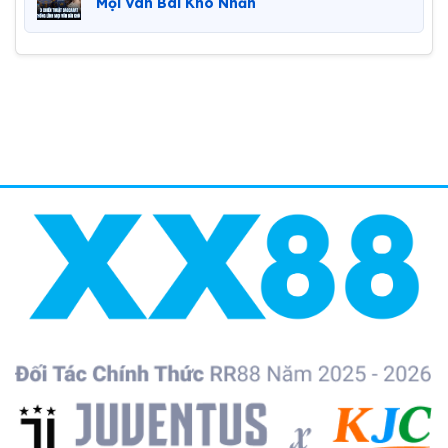
Mọi Ván Bài Khó Nhằn