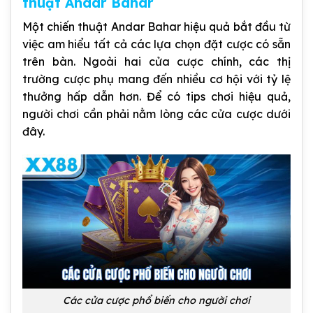
thuật Andar Bahar
Một chiến thuật Andar Bahar hiệu quả bắt đầu từ
việc am hiểu tất cả các lựa chọn đặt cược có sẵn
trên bàn. Ngoài hai cửa cược chính, các thị
trường cược phụ mang đến nhiều cơ hội với tỷ lệ
thưởng hấp dẫn hơn. Để có tips chơi hiệu quả,
người chơi cần phải nằm lòng các cửa cược dưới
đây.
Các cửa cược phổ biến cho người chơi