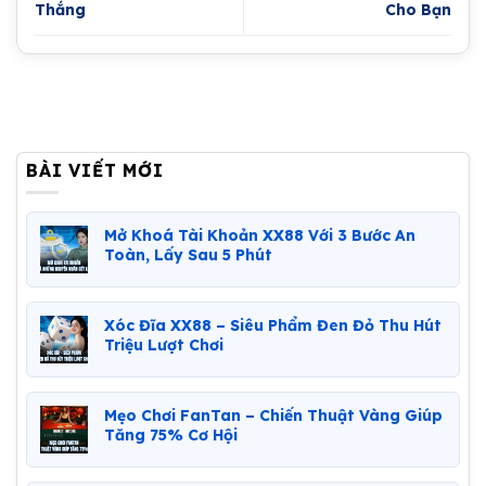
Thắng
Cho Bạn
BÀI VIẾT MỚI
Mở Khoá Tài Khoản XX88 Với 3 Bước An
Toàn, Lấy Sau 5 Phút
Xóc Đĩa XX88 – Siêu Phẩm Đen Đỏ Thu Hút
Triệu Lượt Chơi
Mẹo Chơi FanTan – Chiến Thuật Vàng Giúp
Tăng 75% Cơ Hội