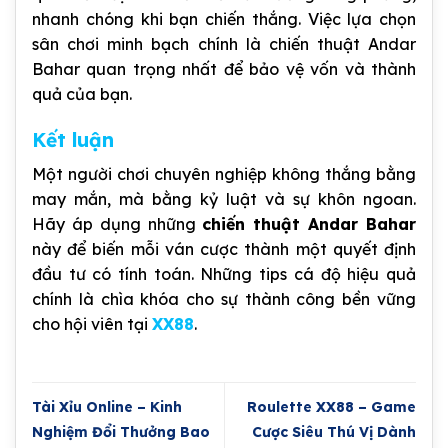
nhanh chóng khi bạn chiến thắng. Việc lựa chọn
sân chơi minh bạch chính là chiến thuật Andar
Bahar quan trọng nhất để bảo vệ vốn và thành
quả của bạn.
Kết luận
Một người chơi chuyên nghiệp không thắng bằng
may mắn, mà bằng kỷ luật và sự khôn ngoan.
Hãy áp dụng những
chiến thuật Andar Bahar
này để biến mỗi ván cược thành một quyết định
đầu tư có tính toán. Những tips cá độ hiệu quả
chính là chìa khóa cho sự thành công bền vững
cho hội viên tại
XX88
.
Tài Xỉu Online – Kinh
Roulette XX88 – Game
Nghiệm Đổi Thưởng Bao
Cược Siêu Thú Vị Dành