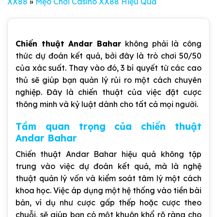
XX88
»
Mẹo Chơi Casino XX88 Hiệu Quả
Chiến thuật Andar Bahar
không phải là công
thức dự đoán kết quả, bởi đây là trò chơi 50/50
của xác suất. Thay vào đó, 3 bí quyết từ các cao
thủ sẽ giúp bạn quản lý rủi ro một cách chuyên
nghiệp. Đây là chiến thuật của việc đặt cược
thông minh và kỷ luật dành cho tất cả mọi người.
Tầm quan trọng của chiến thuật
Andar Bahar
Chiến thuật Andar Bahar hiệu quả không tập
trung vào việc dự đoán kết quả, mà là nghệ
thuật quản lý vốn và kiểm soát tâm lý một cách
khoa học. Việc áp dụng một hệ thống vào tiền bài
bản, ví dụ như cược gấp thếp hoặc cược theo
chuỗi, sẽ giúp bạn có một khuôn khổ rõ ràng cho