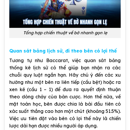
Tổng hợp chiến thuật về bờ nhanh gọn lẹ
Quan sát bảng lịch sử, đi theo bên có lợi thế
Tương tự như Baccarat, việc quan sát bảng
thống kê lịch sử có thể giúp bạn nhận ra các
chuỗi quy luật ngắn hạn. Hãy chú ý đến các xu
hướng như một bên ra liên tiếp (cầu bệt) hoặc ra
xen kẽ (cầu 1 – 1) để đưa ra quyết định thuận
theo dòng chảy của bàn cược. Hơn thế nữa, về
mặt toán học, bên được chia lá bài đầu tiên có
xác suất thắng cao hơn một chút (khoảng 51.5%).
Việc ưu tiên đặt vào bên có lợi thế này là chiến
lược dài hạn được nhiều người áp dụng.