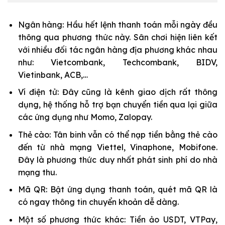
Ngân hàng: Hầu hết lệnh thanh toán mỗi ngày đều
thông qua phương thức này. Sân chơi hiện liên kết
với nhiều đối tác ngân hàng địa phương khác nhau
như: Vietcombank, Techcombank, BIDV,
Vietinbank, ACB,…
Ví điện tử: Đây cũng là kênh giao dịch rất thông
dụng, hệ thống hỗ trợ bạn chuyển tiền qua lại giữa
các ứng dụng như Momo, Zalopay.
Thẻ cào: Tân binh vẫn có thể nạp tiền bằng thẻ cào
đến từ nhà mạng Viettel, Vinaphone, Mobifone.
Đây là phương thức duy nhất phát sinh phí do nhà
mạng thu.
Mã QR: Bật ứng dụng thanh toán, quét mã QR là
có ngay thông tin chuyển khoản dễ dàng.
Một số phương thức khác: Tiền ảo USDT, VTPay,