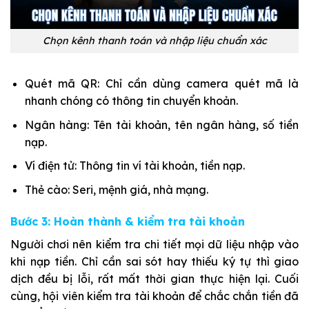
Chọn kênh thanh toán và nhập liệu chuẩn xác
Quét mã QR: Chỉ cần dùng camera quét mã là
nhanh chóng có thông tin chuyển khoản.
Ngân hàng: Tên tài khoản, tên ngân hàng, số tiền
nạp.
Ví điện tử: Thông tin ví tài khoản, tiền nạp.
Thẻ cào: Seri, mệnh giá, nhà mạng.
Bước 3: Hoàn thành & kiểm tra tài khoản
Người chơi nên kiểm tra chi tiết mọi dữ liệu nhập vào
khi nạp tiền. Chỉ cần sai sót hay thiếu ký tự thì giao
dịch đều bị lỗi, rất mất thời gian thực hiện lại. Cuối
cùng, hội viên kiểm tra tài khoản để chắc chắn tiền đã