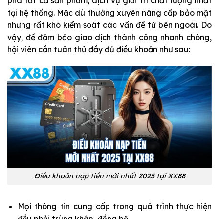
phá tất cả sản phẩm, dịch vụ giải trí chất lượng nhất
tại hệ thống. Mặc dù thường xuyên nâng cấp bảo mật
nhưng rất khó kiểm soát các vấn đề từ bên ngoài. Do
vậy, để đảm bảo giao dịch thành công nhanh chóng,
hội viên cần tuân thủ đầy đủ điều khoản như sau:
Điều khoản nạp tiền mới nhất 2025 tại XX88
Mọi thông tin cung cấp trong quá trình thực hiện
đều phải trùng khớp, đồng bộ.