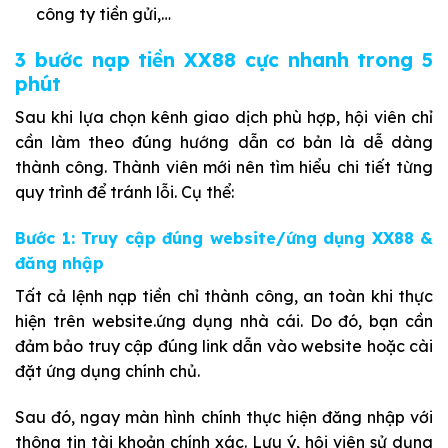
công ty tiền gửi,…
3 bước nạp tiền XX88 cực nhanh trong 5
phút
Sau khi lựa chọn kênh giao dịch phù hợp, hội viên chỉ
cần làm theo đúng hướng dẫn cơ bản là dễ dàng
thành công. Thành viên mới nên tìm hiểu chi tiết từng
quy trình để tránh lỗi. Cụ thể:
Bước 1: Truy cập đúng website/ứng dụng XX88 &
đăng nhập
Tất cả lệnh nạp tiền chỉ thành công, an toàn khi thực
hiện trên website.ứng dụng nhà cái. Do đó, bạn cần
đảm bảo truy cập đúng link dẫn vào website hoặc cài
đặt ứng dụng chính chủ.
Sau đó, ngay màn hình chính thực hiện đăng nhập với
thông tin tài khoản chính xác. Lưu ý, hội viên sử dụng