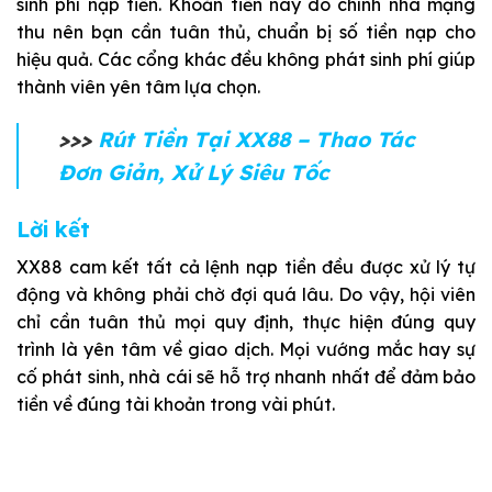
sinh phí nạp tiền. Khoản tiền này do chính nhà mạng
thu nên bạn cần tuân thủ, chuẩn bị số tiền nạp cho
hiệu quả. Các cổng khác đều không phát sinh phí giúp
thành viên yên tâm lựa chọn.
>>>
Rút Tiền Tại XX88 – Thao Tác
Đơn Giản, Xử Lý Siêu Tốc
Lời kết
XX88 cam kết tất cả lệnh nạp tiền đều được xử lý tự
động và không phải chờ đợi quá lâu. Do vậy, hội viên
chỉ cần tuân thủ mọi quy định, thực hiện đúng quy
trình là yên tâm về giao dịch. Mọi vướng mắc hay sự
cố phát sinh, nhà cái sẽ hỗ trợ nhanh nhất để đảm bảo
tiền về đúng tài khoản trong vài phút.