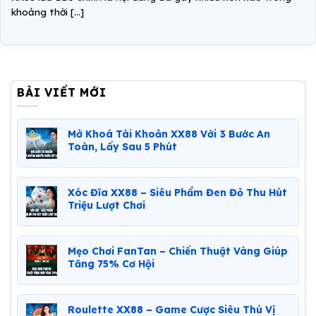
khoảng thời [...]
BÀI VIẾT MỚI
Mở Khoá Tài Khoản XX88 Với 3 Bước An
Toàn, Lấy Sau 5 Phút
Xóc Đĩa XX88 – Siêu Phẩm Đen Đỏ Thu Hút
Triệu Lượt Chơi
Mẹo Chơi FanTan – Chiến Thuật Vàng Giúp
Tăng 75% Cơ Hội
Roulette XX88 – Game Cược Siêu Thú Vị