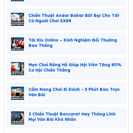
Chiến Thuật Andar Bahar Bất Bại Cho Tất
Cả Người Chơi XX88
Tài Xỉu Online – Kinh Nghiệm Đổi Thưởng
Bao Thắng
Mẹo Chơi Rồng Hổ Giúp Hội Viên Tăng 80%
Cơ Hội Chiến Thắng
Cẩm Nang Chơi Xì Dách – 5 Phút Bao Trọn
Ván Bài
3 Chiến Thuật Baccarat Hay Thống Lĩnh
Mọi Ván Bài Khó Nhằn