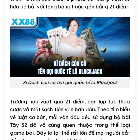
hữu bộ bài với tổng bằng hoặc gần bằng 21 điểm.
Xì Dách còn có tên gọi quốc tế là Blackjack
Trường hợp vượt quá 21 điểm, bạn lập tức thua
cược và mất sạch tiền vốn ban đầu. Theo tìm hiểu
về luật cơ bản, mỗi ván đấu đều sử dụng bộ bài
Tây 52 dã vô cùng quen thuộc trong thể loại
game bài. Đây là lợi thế rất lớn để mọi người bắt