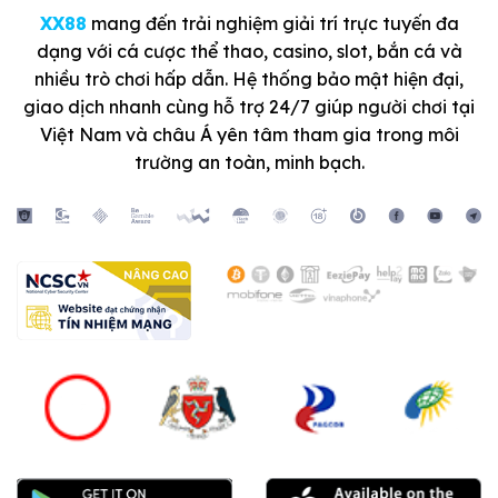
XX88
mang đến trải nghiệm giải trí trực tuyến đa
dạng với cá cược thể thao, casino, slot, bắn cá và
nhiều trò chơi hấp dẫn. Hệ thống bảo mật hiện đại,
giao dịch nhanh cùng hỗ trợ 24/7 giúp người chơi tại
Việt Nam và châu Á yên tâm tham gia trong môi
trường an toàn, minh bạch.