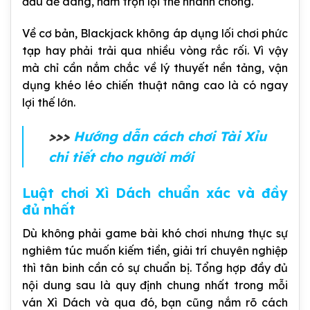
đầu dễ dàng, nắm trọn lợi thế nhanh chóng.
Về cơ bản, Blackjack không áp dụng lối chơi phức
tạp hay phải trải qua nhiều vòng rắc rối. Vì vậy
mà chỉ cần nắm chắc về lý thuyết nền tảng, vận
dụng khéo léo chiến thuật nâng cao là có ngay
lợi thế lớn.
>>>
Hướng dẫn cách chơi Tài Xỉu
chi tiết cho người mới
Luật chơi Xì Dách chuẩn xác và đầy
đủ nhất
Dù không phải game bài khó chơi nhưng thực sự
nghiêm túc muốn kiếm tiền, giải trí chuyên nghiệp
thì tân binh cần có sự chuẩn bị. Tổng hợp đầy đủ
nội dung sau là quy định chung nhất trong mỗi
ván Xì Dách và qua đó, bạn cũng nắm rõ cách