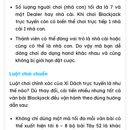
Số lượng người chơi (nhà con) tối đa là 7 và
một Dealer hay nhà cái. Khi chơi Blackjack
trực tuyến còn có biến thể chơi trực tiếp 1 nhà
cái 1 nhà con.
Thành viên có thể đóng vai trò là nhà cái hoặc
cũng có thể là nhà con. Do vậy mà bạn dễ
dàng chơi đa dạng hand khác nhau và cũng
không bị giới hạn đặt cược.
Luật chơi chuẩn
Luật chơi chính xác của Xì Dách trực tuyến là như
thế nào? Dù thay đổi, cải tiến nhiều nhưng tất cả
ván bài Blackjack đều vận hành theo đúng hướng
dẫn sau:
Không chỉ dùng một mà tối đa mỗi ván bài có
thể xuất hiện tới 6 – 8 bộ bài Tây 52 lá khác