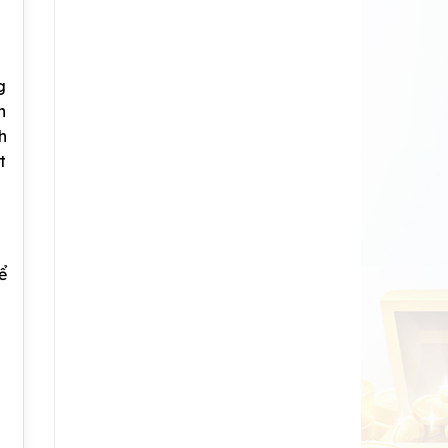
g
n
h
t
ể