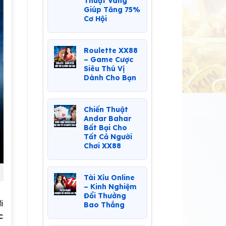
Thuật Vàng
Giúp Tăng 75%
Cơ Hội
Roulette XX88
– Game Cược
Siêu Thú Vị
Dành Cho Bạn
Chiến Thuật
Andar Bahar
Bất Bại Cho
Tất Cả Người
Chơi XX88
Tài Xỉu Online
– Kinh Nghiệm
Đổi Thưởng
i
Bao Thắng
c