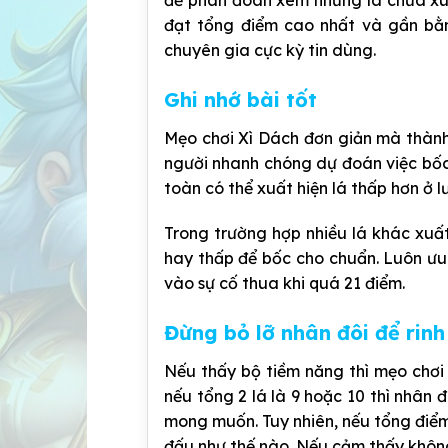
đạt tổng điểm cao nhất và gần bằn
chuyên gia cực kỳ tin dùng.
Ghi nhớ bài tốt
Mẹo chơi Xì Dách đơn giản mà thành
người nhanh chóng dự đoán việc bốc t
toàn có thể xuất hiện lá thấp hơn ở l
Trong trường hợp nhiều lá khác xuất
hay thấp để bốc cho chuẩn. Luôn ưu 
vào sự cố thua khi quá 21 điểm.
Đừng bỏ lỡ nhân đôi để rin
Nếu thấy bộ tiềm năng thì mẹo chơi 
nếu tổng 2 lá là 9 hoặc 10 thì nhân 
mong muốn. Tuy nhiên, nếu tổng điểm
đấu như thế nào. Nếu cảm thấy không