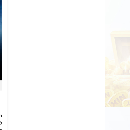
n
ó
n