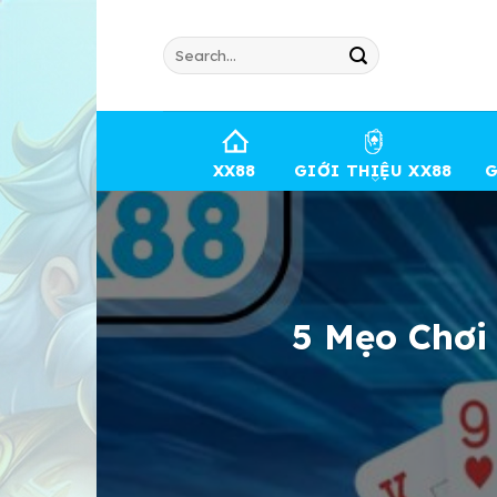
Skip
to
content
XX88
GIỚI THIỆU XX88
G
5 Mẹo Chơi