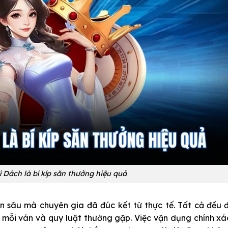
 Dách là bí kíp săn thưởng hiệu quả
n sâu mà chuyên gia đã đúc kết từ thực tế. Tất cả đều đ
 mỗi ván và quy luật thường gặp. Việc vận dụng chính xá