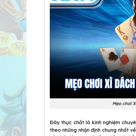
Mẹo chơi Xì
Đây thực chất là kinh nghiệm chuyê
theo những nhận định chung nhất về