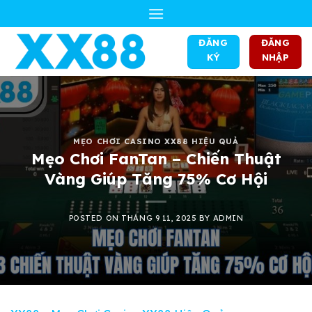
Skip
to
content
ĐĂNG
ĐĂNG
KÝ
NHẬP
MẸO CHƠI CASINO XX88 HIỆU QUẢ
Mẹo Chơi FanTan – Chiến Thuật
Vàng Giúp Tăng 75% Cơ Hội
POSTED ON
THÁNG 9 11, 2025
BY
ADMIN