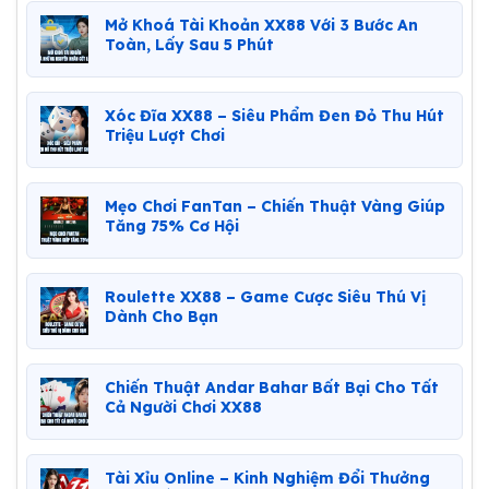
Mở Khoá Tài Khoản XX88 Với 3 Bước An
Toàn, Lấy Sau 5 Phút
Xóc Đĩa XX88 – Siêu Phẩm Đen Đỏ Thu Hút
Triệu Lượt Chơi
Mẹo Chơi FanTan – Chiến Thuật Vàng Giúp
Tăng 75% Cơ Hội
Roulette XX88 – Game Cược Siêu Thú Vị
Dành Cho Bạn
Chiến Thuật Andar Bahar Bất Bại Cho Tất
Cả Người Chơi XX88
Tài Xỉu Online – Kinh Nghiệm Đổi Thưởng