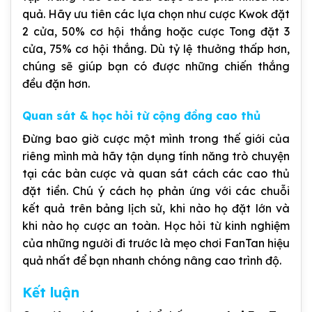
quả. Hãy ưu tiên các lựa chọn như cược Kwok đặt
2 cửa, 50% cơ hội thắng hoặc cược Tong đặt 3
cửa, 75% cơ hội thắng. Dù tỷ lệ thưởng thấp hơn,
chúng sẽ giúp bạn có được những chiến thắng
đều đặn hơn.
Quan sát & học hỏi từ cộng đồng cao thủ
Đừng bao giờ cược một mình trong thế giới của
riêng mình mà hãy tận dụng tính năng trò chuyện
tại các bàn cược và quan sát cách các cao thủ
đặt tiền. Chú ý cách họ phản ứng với các chuỗi
kết quả trên bảng lịch sử, khi nào họ đặt lớn và
khi nào họ cược an toàn. Học hỏi từ kinh nghiệm
của những người đi trước là mẹo chơi FanTan hiệu
quả nhất để bạn nhanh chóng nâng cao trình độ.
Kết luận