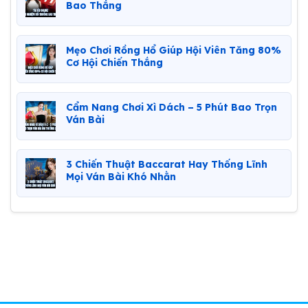
Bao Thắng
Mẹo Chơi Rồng Hổ Giúp Hội Viên Tăng 80%
Cơ Hội Chiến Thắng
Cẩm Nang Chơi Xì Dách – 5 Phút Bao Trọn
Ván Bài
3 Chiến Thuật Baccarat Hay Thống Lĩnh
Mọi Ván Bài Khó Nhằn