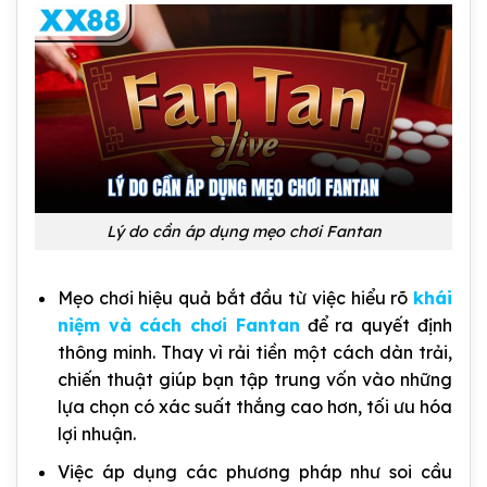
Lý do cần áp dụng mẹo chơi Fantan
Mẹo chơi hiệu quả bắt đầu từ việc hiểu rõ
khái
niệm và cách chơi Fantan
để ra quyết định
thông minh. Thay vì rải tiền một cách dàn trải,
chiến thuật giúp bạn tập trung vốn vào những
lựa chọn có xác suất thắng cao hơn, tối ưu hóa
lợi nhuận.
Việc áp dụng các phương pháp như soi cầu