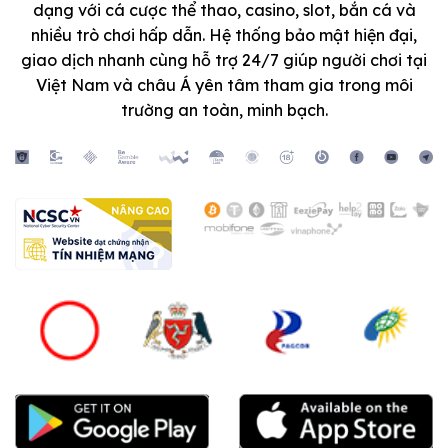
dạng với cá cược thể thao, casino, slot, bắn cá và
nhiều trò chơi hấp dẫn. Hệ thống bảo mật hiện đại,
giao dịch nhanh cùng hỗ trợ 24/7 giúp người chơi tại
Việt Nam và châu Á yên tâm tham gia trong môi
trường an toàn, minh bạch.