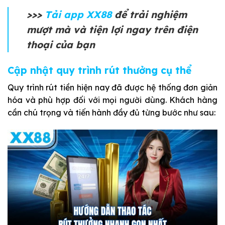
>>>
Tải app XX88
để trải nghiệm
mượt mà và tiện lợi ngay trên điện
thoại của bạn
Cập nhật quy trình rút thưởng cụ thể
Quy trình rút tiền hiện nay đã được hệ thống đơn giản
hóa và phù hợp đối với mọi người dùng. Khách hàng
cần chú trọng và tiến hành đầy đủ từng bước như sau: