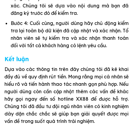
xác. Chúng tôi sẽ dựa vào nội dung mà bạn đã
đăng ký trước đó để kiểm tra.
Bước 4: Cuối cùng, người dùng hãy chủ động kiểm
tra lại toàn bộ dữ kiện đã cập nhật và xác nhận. Tổ
nhân viên sẽ tự kiểm tra và xác nhận thanh toán
đối với tất cả khách hàng có lệnh yêu cầu.
Kết luận
Dựa vào các thông tin trên đây chúng tôi đã kê khai
đầy đủ về quy định rút tiền. Mong rằng mọi cá nhân sẽ
hiểu rõ và tiến hành thao tác nhanh gọn phù hợp. Nếu
người dùng còn cần cập nhật thêm các vấn đề khác
hãy gọi ngay đến số hotline XX88 để được hỗ trợ.
Chúng tôi đã đầu tư đội ngũ nhân viên có kinh nghiệm
dày dặn chắc chắc sẽ giúp bạn giải quyết được mọi
vấn đề trong suốt quá trình trải nghiệm.