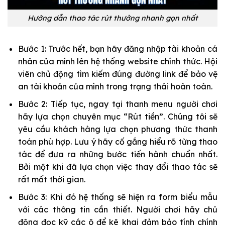
Hướng dẫn thao tác rút thưởng nhanh gọn nhất
Bước 1: Trước hết, bạn hãy đăng nhập tài khoản cá
nhân của mình lên hệ thống website chính thức. Hội
viên chủ động tìm kiếm đúng đường link để bảo vệ
an tài khoản của mình trong trạng thái hoàn toàn.
Bước 2: Tiếp tục, ngay tại thanh menu người chơi
hãy lựa chọn chuyên mục “Rút tiền”. Chúng tôi sẽ
yêu cầu khách hàng lựa chọn phương thức thanh
toán phù hợp. Lưu ý hãy cố gắng hiểu rõ từng thao
tác để đưa ra những bước tiến hành chuẩn nhất.
Bởi một khi đã lựa chọn việc thay đổi thao tác sẽ
rất mất thời gian.
Bước 3: Khi đó hệ thống sẽ hiện ra form biểu mẫu
với các thông tin cần thiết. Người chơi hãy chủ
động đọc kỹ các ô để kê khai đảm bảo tính chính