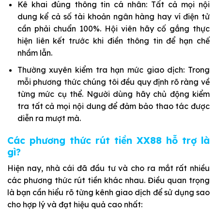
Kê khai đúng thông tin cá nhân: Tất cả mọi nội
dung kể cả số tài khoản ngân hàng hay ví điện tử
cần phải chuẩn 100%. Hội viên hãy cố gắng thực
hiện liên kết trước khi điền thông tin để hạn chế
nhầm lẫn.
Thường xuyên kiểm tra hạn mức giao dịch: Trong
mỗi phương thức chúng tôi đều quy định rõ ràng về
từng mức cụ thể. Người dùng hãy chủ động kiểm
tra tất cả mọi nội dung để đảm bảo thao tác được
diễn ra mượt mà.
Các phương thức rút tiền XX88 hỗ trợ là
gì?
Hiện nay, nhà cái đã đầu tư và cho ra mắt rất nhiều
các phương thức rút tiền khác nhau. Điều quan trọng
là bạn cần hiểu rõ từng kênh giao dịch để sử dụng sao
cho hợp lý và đạt hiệu quả cao nhất: