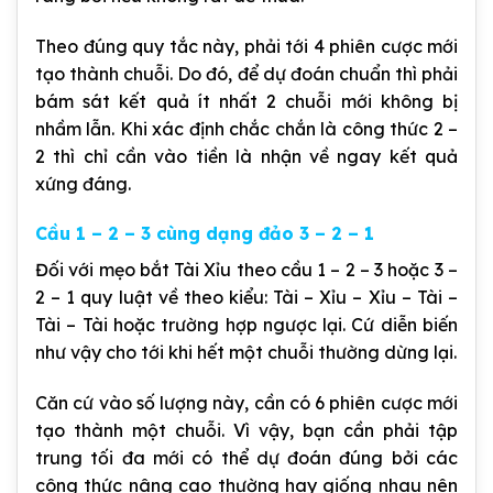
Theo đúng quy tắc này, phải tới 4 phiên cược mới
tạo thành chuỗi. Do đó, để dự đoán chuẩn thì phải
bám sát kết quả ít nhất 2 chuỗi mới không bị
nhầm lẫn. Khi xác định chắc chắn là công thức 2 –
2 thì chỉ cần vào tiền là nhận về ngay kết quả
xứng đáng.
Cầu 1 – 2 – 3 cùng dạng đảo 3 – 2 – 1
Đối với mẹo bắt Tài Xỉu theo cầu 1 – 2 – 3 hoặc 3 –
2 – 1 quy luật về theo kiểu: Tài – Xỉu – Xỉu – Tài –
Tài – Tài hoặc trường hợp ngược lại. Cứ diễn biến
như vậy cho tới khi hết một chuỗi thường dừng lại.
Căn cứ vào số lượng này, cần có 6 phiên cược mới
tạo thành một chuỗi. Vì vậy, bạn cần phải tập
trung tối đa mới có thể dự đoán đúng bởi các
công thức nâng cao thường hay giống nhau nên