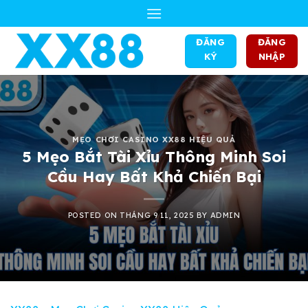
Skip
to
content
ĐĂNG
ĐĂNG
KÝ
NHẬP
MẸO CHƠI CASINO XX88 HIỆU QUẢ
5 Mẹo Bắt Tài Xỉu Thông Minh Soi
Cầu Hay Bất Khả Chiến Bại
POSTED ON
THÁNG 9 11, 2025
BY
ADMIN