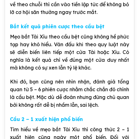
về theo chuỗi thì cần vào tiền lập tức để không bỏ
lỡ cơ hội săn thưởng ngay trước mắt.
Bắt kết quả phiên cược theo cầu bệt
Mẹo bắt Tài Xỉu theo cầu bệt cũng không hề phức
tạp hay khó hiểu. Ván đấu khi theo quy luật này
sẽ diễn biến liên tiếp một cửa Tài hoặc Xỉu. Có
nghĩa là kết quả chỉ về đúng một cửa duy nhất
mà không có sự xen lẫn tỷ lệ khác.
Khi đó, bạn cũng nên nhìn nhận, đánh giá tổng
quan từ 5 – 6 phiên cược nhằm chắc chắn đó chính
là cầu bệt. Mặc dù dễ đoán nhưng đừng chủ quan
bởi không rất dễ bị nhầm lẫn, sai lệch.
Cầu 2 – 1 xuất hiện phổ biến
Tìm hiểu về mẹo bắt Tài Xỉu thì công thức 2 – 1
xuất hiện cũng ngày một phổ biến. Đối với